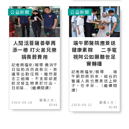
公益新聞
公益新聞
人間活菩薩善舉再
端午節醫院應景送
添一樁 打火弟兄樂
健康素粽 二手電
捐喪葬費用
視阿公如願聽世足
賽轉播
記者周福安/報導 義消平
日協助消防員救災、救
記者周福安/報導 端
護等出勤任務，雖然是
午節即將到來，縱谷的
志工組織、不支薪卻是
醫護人員也應景送上粽
狀況發生時勇於付出。
子。在辛苦...（繼續閱
日前接...（繼續閱讀）
讀）
觀看人次：
2026-06-18
觀看人次：
8344
2026-06-12
8248