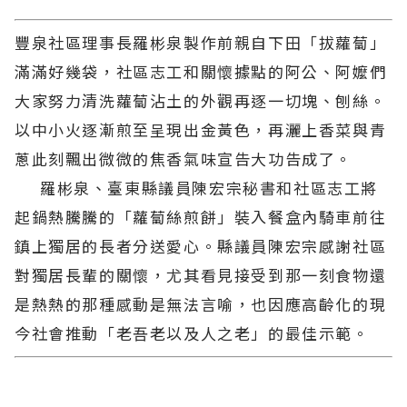
豐泉社區理事長羅彬泉製作前親自下田「拔蘿蔔」
滿滿好幾袋，社區志工和關懷據點的阿公、阿嬤們
大家努力清洗蘿蔔沾土的外觀再逐一切塊、刨絲。
以中小火逐漸煎至呈現出金黃色，再灑上香菜與青
蔥此刻飄出微微的焦香氣味宣告大功告成了。
羅彬泉、臺東縣議員陳宏宗秘書和社區志工將
起鍋熱騰騰的「蘿蔔絲煎餅」裝入餐盒內騎車前往
鎮上獨居的長者分送愛心。縣議員陳宏宗感謝社區
對獨居長輩的關懷，尤其看見接受到那一刻食物還
是熱熱的那種感動是無法言喻，也因應高齡化的現
今社會推動「老吾老以及人之老」的最佳示範。