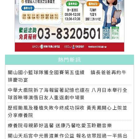
熱門新訊
關山國小籃球隊獲全國賽第五佳績 鎮長爸爸再約牛
排慶功宴
中華大戲院拆了海報留著記憶也還在 八月日本舉行全
球首映導演偕日友人重返劇中場景
歷經颱風及種植失敗今終成功採收 黃秀鳳開心上架並
分享療養院
療養院母親節好溫馨 送康乃馨吃愛玉聆聽音樂
關山天后宮中元普渡兼作公益 報名信眾超過一半捐出