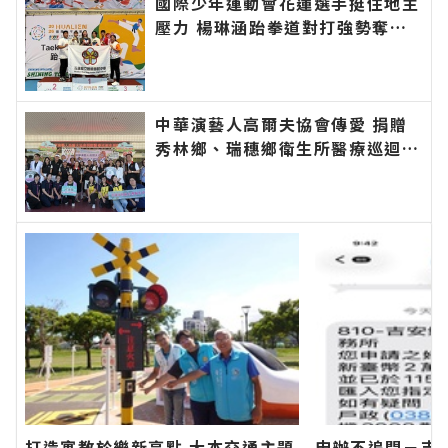
國際少年運動會花蓮選手挺住地主
壓力 楊琳涵跆拳道對打強勢奪金
∣花蓮新聞網官方網站各類新聞－
最快速的今日新聞報導 最新的在
地資訊！
中華演藝人高爾夫協會傳愛 捐贈
秀林鄉、瑞穗鄉衛生所醫療巡迴車
縣長代表花蓮鄉親表達感謝∣花蓮
新聞網官方網站各類新聞－最快速
的今日新聞報導 最新的在地資
訊！
打造寓教於樂新亮點 大本交通主題
申辦不追問－吉