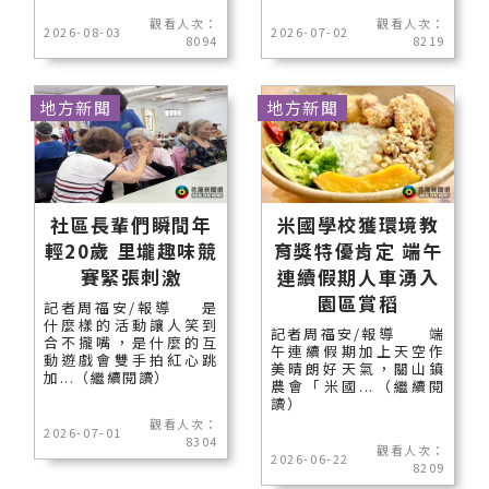
觀看人次：
觀看人次：
2026-08-03
2026-07-02
8094
8219
地方新聞
地方新聞
社區長輩們瞬間年
米國學校獲環境教
輕20歲 里壠趣味競
育獎特優肯定 端午
賽緊張刺激
連續假期人車湧入
園區賞稻
記者周福安/報導 是
什麼樣的活動讓人笑到
記者周福安/報導 端
合不攏嘴，是什麼的互
午連續假期加上天空作
動遊戲會雙手拍紅心跳
美晴朗好天氣，關山鎮
加...（繼續閱讀）
農會「米國...（繼續閱
讀）
觀看人次：
2026-07-01
8304
觀看人次：
2026-06-22
8209