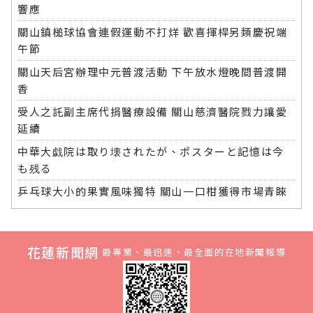
響應
關山鎮槌球協會連假運動不打烊 歡喜揮桿另類慶祝端
午節
關山天后宮辦理中元普渡活動 下午放水燈晚間普渡開
香
受人之託副主席代捐醫療設備 關山慈濟醫院戮力讓愛
延續
中華大戯院は取り壊されたが、ポスターと記憶は今
も残る
乒乓球大小的果實風味獨特 關山一口柑獲得市場青睞
花蓮新聞網
最專業、最迅速、最全面的在地新聞報導