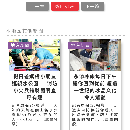
上一篇
返回列表
下一篇
本地區其他新聞
地方新聞
地方新聞
假日爸媽帶小朋友
永涼冰廠每日下午
逛親水公園 消防
邀你回到從前 超過
小尖兵體驗闖關直
一世紀的冰品文化
呼有趣
令人驚艷
記者周福安/報導 悶
記者周福安/報導 走
熱的天氣在關山親水公
進店內彷彿就像邁入一
園卻仍然湧入許多的
座時光隧道，店內擺放
大、小朋友，...（繼續閱
陳設的物件...（繼續閱
讀）
讀）