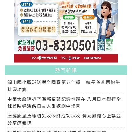
熱門新訊
關山國小籃球隊獲全國賽第五佳績 鎮長爸爸再約牛
排慶功宴
中華大戲院拆了海報留著記憶也還在 八月日本舉行全
球首映導演偕日友人重返劇中場景
歷經颱風及種植失敗今終成功採收 黃秀鳳開心上架並
分享療養院