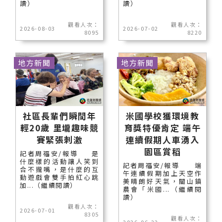
讀）
讀）
觀看人次：
觀看人次：
2026-08-03
2026-07-02
8095
8220
地方新聞
地方新聞
社區長輩們瞬間年
米國學校獲環境教
輕20歲 里壠趣味競
育獎特優肯定 端午
賽緊張刺激
連續假期人車湧入
園區賞稻
記者周福安/報導 是
什麼樣的活動讓人笑到
記者周福安/報導 端
合不攏嘴，是什麼的互
午連續假期加上天空作
動遊戲會雙手拍紅心跳
美晴朗好天氣，關山鎮
加...（繼續閱讀）
農會「米國...（繼續閱
讀）
觀看人次：
2026-07-01
8305
觀看人次：
2026-06-22