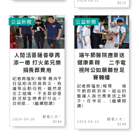
8212
公益新聞
公益新聞
人間活菩薩善舉再
端午節醫院應景送
添一樁 打火弟兄樂
健康素粽 二手電
捐喪葬費用
視阿公如願聽世足
賽轉播
記者周福安/報導 義消平
日協助消防員救災、救
記者周福安/報導 端
護等出勤任務，雖然是
午節即將到來，縱谷的
志工組織、不支薪卻是
醫護人員也應景送上粽
狀況發生時勇於付出。
子。在辛苦...（繼續閱
日前接...（繼續閱讀）
讀）
觀看人次：
2026-06-18
觀看人次：
8344
2026-06-12
8249