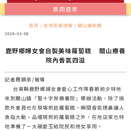
展開選單
首頁 / 各地區最速報 / 關山鎮新聞
2026-02-08
鹿野鄉婦女會自製美味蘿蔔糕 關山療養
院內香氣四溢
記者周顥承/報導
台東縣鹿野鄉婦女會愛心工作隊春節前夕特地
來到關山鎮「聖十字架療養院」舉辦活動，除了捐
款外會員也在現場煎起蘿蔔糕，瞬間香氣撲鼻讓人
食指大動。品嚐現煎的蘿蔔糕之外，在地店家也特
地準備了ㄧ大碗愛玉給院民和修女享用。