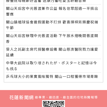
療養院母親節好溫馨 送康乃馨吃愛玉聆聽音樂
關山天后宮中元普渡兼作公益 報名信眾超過一半捐出
響應
關山鎮槌球協會連假運動不打烊 歡喜揮桿另類慶祝端
午節
關山天后宮辦理中元普渡活動 下午放水燈晚間普渡開
香
受人之託副主席代捐醫療設備 關山慈濟醫院戮力讓愛
延續
中華大戯院は取り壊されたが、ポスターと記憶は今
も残る
乒乓球大小的果實風味獨特 關山一口柑獲得市場青睞
花蓮新聞網
最專業、最迅速、最全面的在地新聞報導