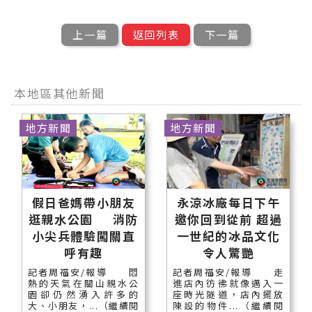
上一篇
返回列表
下一篇
本地區其他新聞
地方新聞
地方新聞
假日爸媽帶小朋友
永涼冰廠每日下午
逛親水公園 消防
邀你回到從前 超過
小尖兵體驗闖關直
一世紀的冰品文化
呼有趣
令人驚艷
記者周福安/報導 悶
記者周福安/報導 走
熱的天氣在關山親水公
進店內彷彿就像邁入一
園卻仍然湧入許多的
座時光隧道，店內擺放
大、小朋友，...（繼續閱
陳設的物件...（繼續閱