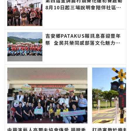
第四屆金牌農村競賽花蓮初賽啟動
8月10日起三場說明會陪伴社區展
現農村特色∣花蓮新聞網官方網站
各類新聞－最快速的今日新聞報導
最新的在地資訊！
吉安鄉PATAKUS報訊息喜迎豐年
祭 全民共榮同感部落文化魅力∣
花蓮新聞網官方網站各類新聞－最
快速的今日新聞報導 最新的在地
資訊！
中華演藝人高爾夫協會傳愛 捐贈秀
打造寓教於樂新