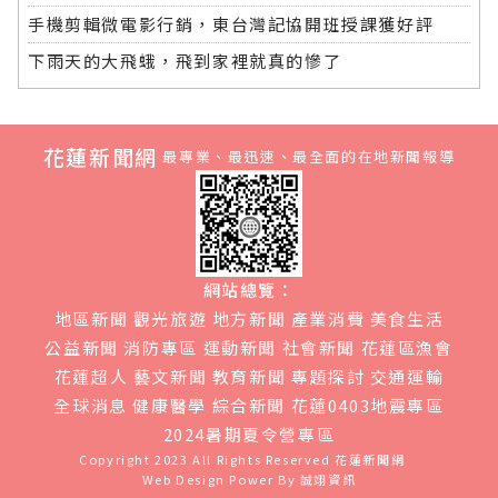
手機剪輯微電影行銷，東台灣記協開班授課獲好評
下雨天的大飛蛾，飛到家裡就真的慘了
花蓮新聞網
最專業、最迅速、最全面的在地新聞報導
網站總覽：
地區新聞
觀光旅遊
地方新聞
產業消費
美食生活
公益新聞
消防專區
運動新聞
社會新聞
花蓮區漁會
花蓮超人
藝文新聞
教育新聞
專題探討
交通運輸
全球消息
健康醫學
綜合新聞
花蓮0403地震專區
2024暑期夏令營專區
Copyright 2023 All Rights Reserved
花蓮新聞網
Web Design Power By
誠翊資訊