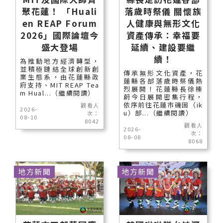
聚花蓮！ 「Huali
落歲時祭儀 關懷族
en REAP Forum
人健康與無形文化
2026」國際論壇今
資產傳承：幸福要
盛大登場
延續、建設要繼
續！
為推動地方經濟轉型，
並積極鏈結全球創新創
傳承無形文化資產，花
業生態系，由花蓮縣政
蓮縣各部落歲時祭儀熱
府支持、MIT REAP Tea
烈展開！花蓮縣長徐榛
m Hual...（繼續閱讀）
蔚今日展開密集行程，
依序前往花蓮市磯固（ik
觀看人
2026-
u）部...（繼續閱讀）
次：
08-10
8042
觀看人
2026-
次：
08-08
8068
地方新聞
地方新聞