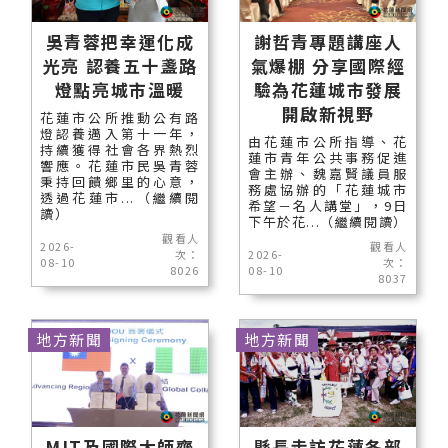
吳青蓉把幸運化成
謝哲青專題講座人
光亮 認養五十盞路
氣爆棚 分享國際經
燈點亮城市溫暖
驗為花蓮城市發展
開啟新視野
花蓮市公所推動公有路
燈認養邁入第十一年，
由花蓮市公所指導、花
持續獲得社會各界熱烈
蓮市青年公共事務促進
響應。花蓮市民吳青蓉
會主辦、魏嘉賢議員服
秉持回饋鄉里的心意，
務處協辦的「花蓮城市
透過花蓮市...（繼續閱
希望－名人講堂」，9日
讀）
下午於花...（繼續閱讀）
觀看人
2026-
觀看人
次：
2026-
08-10
次：
8026
08-10
8037
地方新聞
地方新聞
MIT及國際大師齊
縣長走訪花蓮各部