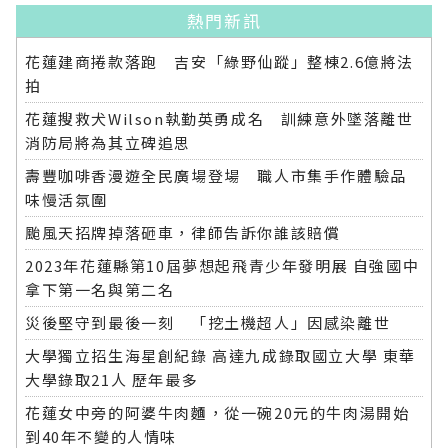
熱門新訊
花蓮建商捲款落跑 吉安「綠野仙蹤」整棟2.6億將法
拍
花蓮搜救犬Wilson執勤英勇成名 訓練意外墜落離世
消防局將為其立碑追思
壽豐咖啡香漫遊全民廣場登場 職人市集手作體驗品
味慢活氛圍
颱風天招牌掉落砸車，律師告訴你誰該賠償
2023年花蓮縣第10屆夢想起飛青少年發明展 自強國中
拿下第一名與第二名
災後堅守到最後一刻 「挖土機超人」因感染離世
大學獨立招生海星創紀錄 高達九成錄取國立大學 東華
大學錄取21人 歷年最多
花蓮女中旁的阿婆牛肉麵，從一碗20元的牛肉湯開始
到40年不變的人情味