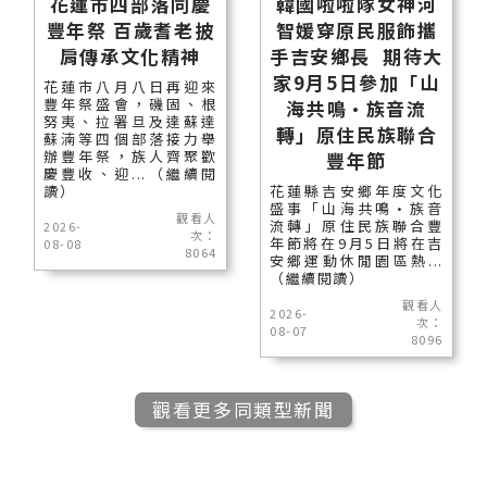
花蓮市四部落同慶
韓國啦啦隊女神河
豐年祭 百歲耆老披
智媛穿原民服飾攜
肩傳承文化精神
手吉安鄉長 期待大
家9月5日參加「山
花蓮市八月八日再迎來
豐年祭盛會，磯固、根
海共鳴•族音流
努夷、拉署旦及達蘇達
轉」原住民族聯合
蘇湳等四個部落接力舉
辦豐年祭，族人齊聚歡
豐年節
慶豐收、迎...（繼續閱
讀）
花蓮縣吉安鄉年度文化
盛事「山海共鳴•族音
觀看人
流轉」原住民族聯合豐
2026-
次：
年節將在9月5日將在吉
08-08
8064
安鄉運動休閒園區熱...
（繼續閱讀）
觀看人
2026-
次：
08-07
8096
觀看更多同類型新聞