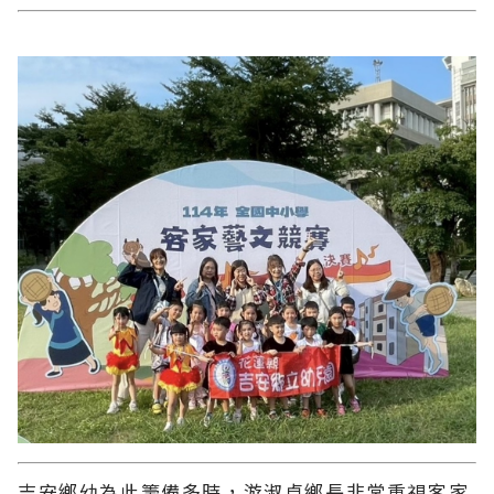
吉安鄉幼為此籌備多時，游淑貞鄉長非常重視客家