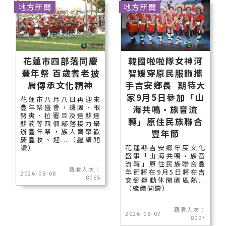
地方新聞
地方新聞
花蓮市四部落同慶
韓國啦啦隊女神河
豐年祭 百歲耆老披
智媛穿原民服飾攜
肩傳承文化精神
手吉安鄉長 期待大
家9月5日參加「山
花蓮市八月八日再迎來
豐年祭盛會，磯固、根
海共鳴•族音流
努夷、拉署旦及達蘇達
轉」原住民族聯合
蘇湳等四個部落接力舉
辦豐年祭，族人齊聚歡
豐年節
慶豐收、迎...（繼續閱
讀）
花蓮縣吉安鄉年度文化
盛事「山海共鳴•族音
流轉」原住民族聯合豐
觀看人次：
年節將在9月5日將在吉
2026-08-08
8065
安鄉運動休閒園區熱...
（繼續閱讀）
觀看人次：
2026-08-07
8097