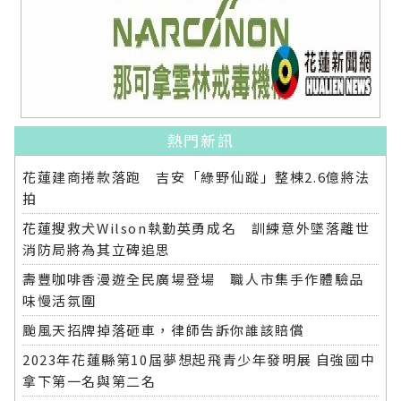
熱門新訊
花蓮建商捲款落跑 吉安「綠野仙蹤」整棟2.6億將法
拍
花蓮搜救犬Wilson執勤英勇成名 訓練意外墜落離世
消防局將為其立碑追思
壽豐咖啡香漫遊全民廣場登場 職人市集手作體驗品
味慢活氛圍
颱風天招牌掉落砸車，律師告訴你誰該賠償
2023年花蓮縣第10屆夢想起飛青少年發明展 自強國中
拿下第一名與第二名