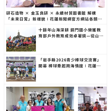
研石造物 × 金玉良研 × 永續材質圖書館 解構
「未來日常」新樣貌∣花蓮新聞網官方網站各類新
聞－最快速的今日新聞報導 最新的在地資訊！
十餘年山海深耕 銅門國小榮獲教
育部戶外教育成效卓著獎—從山野
尋根到水域安全 打造「奇萊山下
面山面海的太魯閣永續山徑」∣花
蓮新聞網官方網站各類新聞－最快
速的今日新聞報導 最新的在地資
「岩手縣2026青少棒球交流賽」
訊！
開幕 棒球牽起跨海情誼∣花蓮新
聞網官方網站各類新聞－最快速的
今日新聞報導 最新的在地資訊！