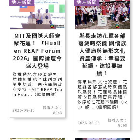
地方新聞
地方新聞
MIT及國際大師齊
縣長走訪花蓮各部
聚花蓮！ 「Huali
落歲時祭儀 關懷族
en REAP Forum
人健康與無形文化
2026」國際論壇今
資產傳承：幸福要
盛大登場
延續、建設要繼
續！
為推動地方經濟轉型，
並積極鏈結全球創新創
傳承無形文化資產，花
業生態系，由花蓮縣政
蓮縣各部落歲時祭儀熱
府支持、MIT REAP Tea
烈展開！花蓮縣長徐榛
m Hual...（繼續閱讀）
蔚今日展開密集行程，
依序前往花蓮市磯固（ik
u）部...（繼續閱讀）
觀看人次：
2026-08-10
8043
觀看人次：
2026-08-08
8069