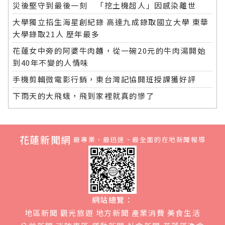
災後堅守到最後一刻 「挖土機超人」因感染離世
大學獨立招生海星創紀錄 高達九成錄取國立大學 東華
大學錄取21人 歷年最多
花蓮女中旁的阿婆牛肉麵，從一碗20元的牛肉湯開始
到40年不變的人情味
手機剪輯微電影行銷，東台灣記協開班授課獲好評
下雨天的大飛蛾，飛到家裡就真的慘了
花蓮新聞網
最專業、最迅速、最全面的在地新聞報導
網站總覽：
地區新聞
觀光旅遊
地方新聞
產業消費
美食生活