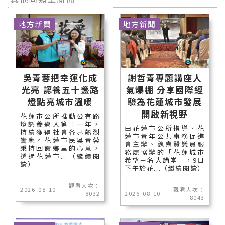
地方新聞
地方新聞
吳青蓉把幸運化成
謝哲青專題講座人
光亮 認養五十盞路
氣爆棚 分享國際經
燈點亮城市溫暖
驗為花蓮城市發展
開啟新視野
花蓮市公所推動公有路
燈認養邁入第十一年，
由花蓮市公所指導、花
持續獲得社會各界熱烈
蓮市青年公共事務促進
響應。花蓮市民吳青蓉
會主辦、魏嘉賢議員服
秉持回饋鄉里的心意，
務處協辦的「花蓮城市
透過花蓮市...（繼續閱
希望－名人講堂」，9日
讀）
下午於花...（繼續閱讀）
觀看人次：
2026-08-10
觀看人次：
8032
2026-08-10
8043