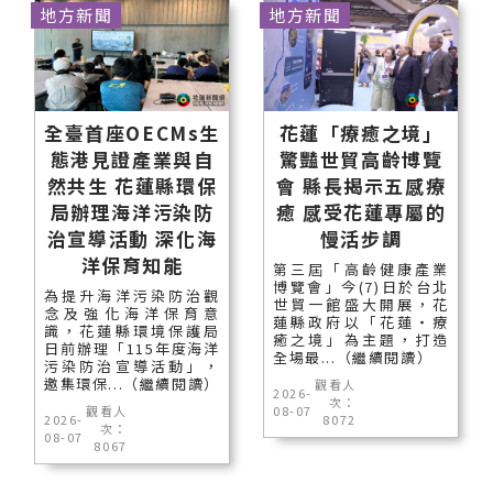
地方新聞
地方新聞
全臺首座OECMs生
花蓮「療癒之境」
態港見證產業與自
驚豔世貿高齡博覽
然共生 花蓮縣環保
會 縣長揭示五感療
局辦理海洋污染防
癒 感受花蓮專屬的
治宣導活動 深化海
慢活步調
洋保育知能
第三屆「高齡健康產業
博覽會」今(7)日於台北
為提升海洋污染防治觀
世貿一館盛大開展，花
念及強化海洋保育意
蓮縣政府以「花蓮‧療
識，花蓮縣環境保護局
癒之境」為主題，打造
日前辦理「115年度海洋
全場最...（繼續閱讀）
污染防治宣導活動」，
邀集環保...（繼續閱讀）
觀看人
2026-
次：
觀看人
08-07
2026-
8072
次：
08-07
8067