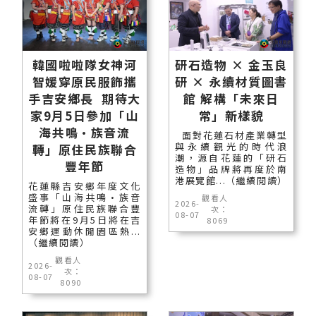
韓國啦啦隊女神河
研石造物 × 金玉良
智媛穿原民服飾攜
研 × 永續材質圖書
手吉安鄉長 期待大
館 解構「未來日
家9月5日參加「山
常」新樣貌
海共鳴•族音流
面對花蓮石材產業轉型
與永續觀光的時代浪
轉」原住民族聯合
潮，源自花蓮的「研石
豐年節
造物」品牌將再度於南
港展覽館...（繼續閱讀）
花蓮縣吉安鄉年度文化
盛事「山海共鳴•族音
觀看人
2026-
流轉」原住民族聯合豐
次：
08-07
年節將在9月5日將在吉
8069
安鄉運動休閒園區熱...
（繼續閱讀）
觀看人
2026-
次：
08-07
8090