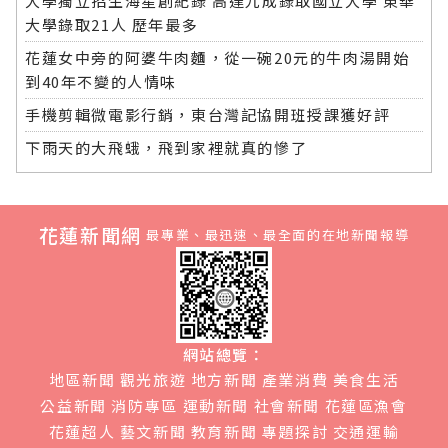
大學獨立招生海星創紀錄 高達九成錄取國立大學 東華
大學錄取21人 歷年最多
花蓮女中旁的阿婆牛肉麵，從一碗20元的牛肉湯開始
到40年不變的人情味
手機剪輯微電影行銷，東台灣記協開班授課獲好評
下雨天的大飛蛾，飛到家裡就真的慘了
花蓮新聞網
最專業、最迅速、最全面的在地新聞報導
網站總覽：
地區新聞
觀光旅遊
地方新聞
產業消費
美食生活
公益新聞
消防專區
運動新聞
社會新聞
花蓮區漁會
花蓮超人
藝文新聞
教育新聞
專題探討
交通運輸