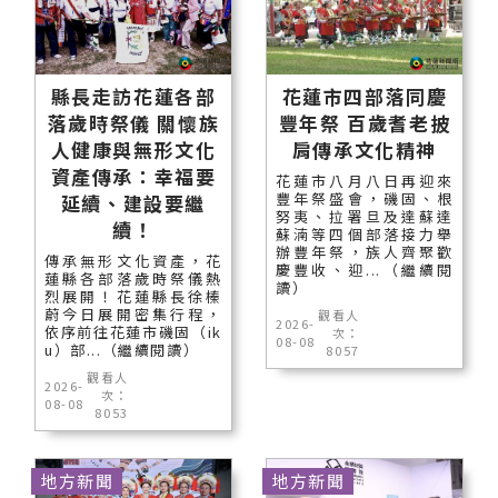
縣長走訪花蓮各部
花蓮市四部落同慶
落歲時祭儀 關懷族
豐年祭 百歲耆老披
人健康與無形文化
肩傳承文化精神
資產傳承：幸福要
花蓮市八月八日再迎來
豐年祭盛會，磯固、根
延續、建設要繼
努夷、拉署旦及達蘇達
續！
蘇湳等四個部落接力舉
辦豐年祭，族人齊聚歡
傳承無形文化資產，花
慶豐收、迎...（繼續閱
蓮縣各部落歲時祭儀熱
讀）
烈展開！花蓮縣長徐榛
蔚今日展開密集行程，
觀看人
2026-
依序前往花蓮市磯固（ik
次：
08-08
u）部...（繼續閱讀）
8057
觀看人
2026-
次：
08-08
8053
地方新聞
地方新聞