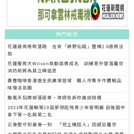
熱門新訊
花蓮建商捲款落跑 吉安「綠野仙蹤」整棟2.6億將法
拍
花蓮搜救犬Wilson執勤英勇成名 訓練意外墜落離世
消防局將為其立碑追思
壽豐咖啡香漫遊全民廣場登場 職人市集手作體驗品
味慢活氛圍
颱風天招牌掉落砸車，律師告訴你誰該賠償
2023年花蓮縣第10屆夢想起飛青少年發明展 自強國中
拿下第一名與第二名
災後堅守到最後一刻 「挖土機超人」因感染離世