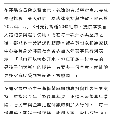
花蓮縣議員魏嘉賢表示，視障跑者以堅定意志完成
長程挑戰，令人敬佩。為表達支持與致敬，他已於
2025年12月18日先行捐贈50條毛巾，提供本次盲
人路跑參與選手使用，盼在每一次汗水與堅持之
後，都能多一分舒適與鼓勵。魏嘉賢也以花蓮家扶
中心委員身分呼籲社會各界加入年菜募集行列表
示：「毛巾可以擦乾汗水，但真正想一起擦亮的，
是孩子們對新年的期待。只要多一份善意，就能讓
更多家庭感受到被記得、被照顧。」
花蓮家扶中心主任黃梅蘭感謝魏嘉賢與社會各界支
持，並指出今年「為愛募年菜」正進入最後募集階
段，盼民眾與企業把握倒數時刻加入行列，「每一
份年菜，都是一份祝福。謝謝大家把愛化成行動，