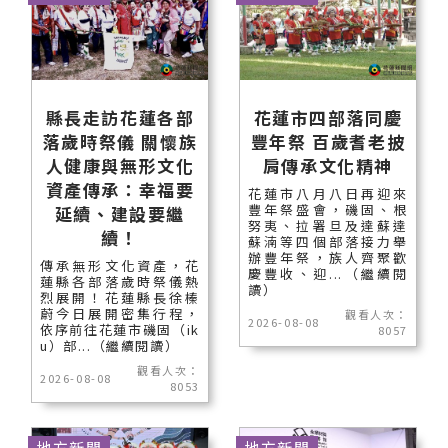
縣長走訪花蓮各部
花蓮市四部落同慶
落歲時祭儀 關懷族
豐年祭 百歲耆老披
人健康與無形文化
肩傳承文化精神
資產傳承：幸福要
花蓮市八月八日再迎來
豐年祭盛會，磯固、根
延續、建設要繼
努夷、拉署旦及達蘇達
續！
蘇湳等四個部落接力舉
辦豐年祭，族人齊聚歡
傳承無形文化資產，花
慶豐收、迎...（繼續閱
蓮縣各部落歲時祭儀熱
讀）
烈展開！花蓮縣長徐榛
蔚今日展開密集行程，
觀看人次：
2026-08-08
依序前往花蓮市磯固（ik
8057
u）部...（繼續閱讀）
觀看人次：
2026-08-08
8053
地方新聞
地方新聞