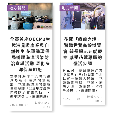
地方新聞
地方新聞
全臺首座OECMs生
花蓮「療癒之境」
態港見證產業與自
驚豔世貿高齡博覽
然共生 花蓮縣環保
會 縣長揭示五感療
局辦理海洋污染防
癒 感受花蓮專屬的
治宣導活動 深化海
慢活步調
洋保育知能
第三屆「高齡健康產業
博覽會」今(7)日於台北
為提升海洋污染防治觀
世貿一館盛大開展，花
念及強化海洋保育意
蓮縣政府以「花蓮‧療
識，花蓮縣環境保護局
癒之境」為主題，打造
日前辦理「115年度海洋
全場最...（繼續閱讀）
污染防治宣導活動」，
邀集環保...（繼續閱讀）
觀看人次：
2026-08-07
8072
觀看人次：
2026-08-07
8070