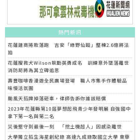
熱門新訊
花蓮建商捲款落跑 吉安「綠野仙蹤」整棟2.6億將法
拍
花蓮搜救犬Wilson執勤英勇成名 訓練意外墜落離世
消防局將為其立碑追思
壽豐咖啡香漫遊全民廣場登場 職人市集手作體驗品
味慢活氛圍
颱風天招牌掉落砸車，律師告訴你誰該賠償
2023年花蓮縣第10屆夢想起飛青少年發明展 自強國中
拿下第一名與第二名
災後堅守到最後一刻 「挖土機超人」因感染離世
大學獨立招生海星創紀錄 高達九成錄取國立大學 東華