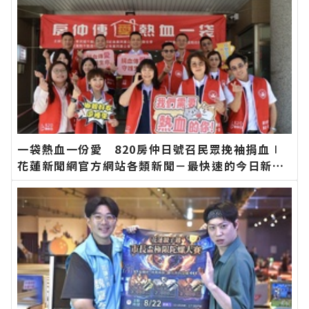
一袋熱血一份愛 820房仲日號召民眾挽袖捐血∣
花蓮新聞網官方網站各類新聞－最快速的今日新聞
報導 最新的在地資訊！