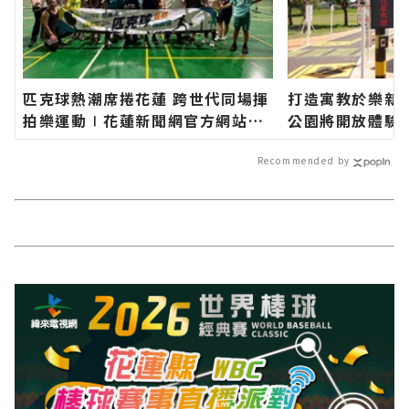
匹克球熱潮席捲花蓮 跨世代同場揮
打造寓教於樂新
拍樂運動∣花蓮新聞網官方網站各
公園將開放體驗
類新聞－最快速的今日新聞報導 最
網站各類新聞－
新的在地資訊！
報導 最新的在地
Recommended by