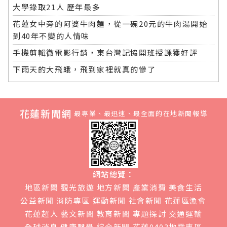
大學錄取21人 歷年最多
花蓮女中旁的阿婆牛肉麵，從一碗20元的牛肉湯開始
到40年不變的人情味
手機剪輯微電影行銷，東台灣記協開班授課獲好評
下雨天的大飛蛾，飛到家裡就真的慘了
花蓮新聞網
最專業、最迅速、最全面的在地新聞報導
網站總覽：
地區新聞
觀光旅遊
地方新聞
產業消費
美食生活
公益新聞
消防專區
運動新聞
社會新聞
花蓮區漁會
花蓮超人
藝文新聞
教育新聞
專題探討
交通運輸
全球消息
健康醫學
綜合新聞
花蓮0403地震專區