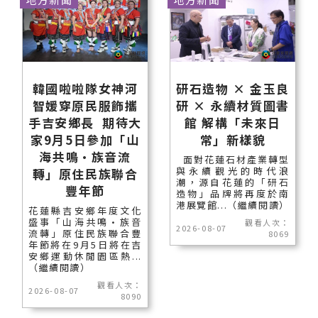
韓國啦啦隊女神河
研石造物 × 金玉良
智媛穿原民服飾攜
研 × 永續材質圖書
手吉安鄉長 期待大
館 解構「未來日
家9月5日參加「山
常」新樣貌
海共鳴•族音流
面對花蓮石材產業轉型
與永續觀光的時代浪
轉」原住民族聯合
潮，源自花蓮的「研石
豐年節
造物」品牌將再度於南
港展覽館...（繼續閱讀）
花蓮縣吉安鄉年度文化
盛事「山海共鳴•族音
觀看人次：
2026-08-07
流轉」原住民族聯合豐
8069
年節將在9月5日將在吉
安鄉運動休閒園區熱...
（繼續閱讀）
觀看人次：
2026-08-07
8090