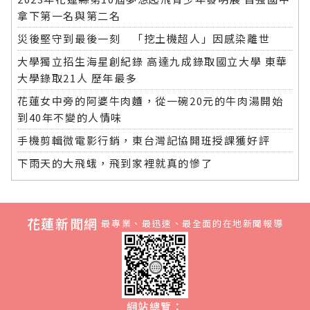
拿下第一名與第二名
災後堅守到最後一刻 「挖土機超人」因感染離世
大學獨立招生海星創紀錄 高達九成錄取國立大學 東華
大學錄取21人 歷年最多
花蓮女中旁的阿婆牛肉麵，從一碗20元的牛肉湯開始
到40年不變的人情味
手機剪輯微電影行銷，東台灣記協開班授課獲好評
下雨天的大飛蛾，飛到家裡就真的慘了
花蓮新聞網
最專業、最迅速、最全面的在地新聞報導
網站總覽：