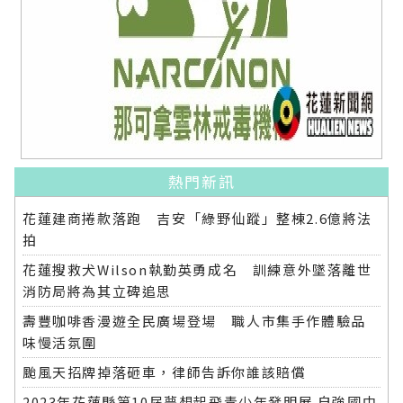
熱門新訊
花蓮建商捲款落跑 吉安「綠野仙蹤」整棟2.6億將法
拍
花蓮搜救犬Wilson執勤英勇成名 訓練意外墜落離世
消防局將為其立碑追思
壽豐咖啡香漫遊全民廣場登場 職人市集手作體驗品
味慢活氛圍
颱風天招牌掉落砸車，律師告訴你誰該賠償
2023年花蓮縣第10屆夢想起飛青少年發明展 自強國中