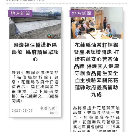
地方新聞
地方新聞
澄清福住橋遭拆除
花蓮縣油茶籽評鑑
誤解 縣府請民眾放
暨產地認證開跑 打
心
造花蓮安心苦茶油
品牌 保護國人健康
守護食品衛生安全
針對近期網路流傳關於
「福住橋遭拆除」訊
自主檢驗苯駢芘花
息，花蓮縣政府今日澄
蓮縣政府最高補助
清表示，福住橋與第二
福住橋（以下簡稱雙
九成
橋）為花蓮縣文...（繼續
閱讀）
為持續提升花蓮苦茶油
觀看人次：
2026-08-06
品質，守護食品衛生安
8088
全，打造優質在地品
牌，花蓮縣政府輔導玉
溪地區農會辦理「115年
度花蓮油...（繼續閱讀）