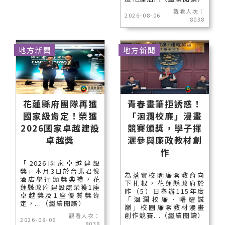
觀看人次：
2026-08-06
8038
地方新聞
地方新聞
花蓮縣府團隊再獲
青春畫筆拒誘惑！
國家級肯定！榮獲
「洄瀾校廉」漫畫
2026國家卓越建設
競賽頒獎，學子揮
卓越獎
灑參與廉政教材創
作
「2026國家卓越建設
獎」本月3日於台北君悅
為落實校園廉潔教育向
酒店舉行頒獎典禮，花
下扎根，花蓮縣政府於
蓮縣政府建設處榮獲1座
昨（5）日舉辦115年度
卓越獎及1座優質獎肯
「洄瀾校廉．曙耀誠
定，...（繼續閱讀）
巔」校園廉潔教材漫畫
創作競賽...（繼續閱讀）
觀看人次：
2026-08-06
8038