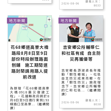
觀看人次：
2026-08-06
8033
地方新聞
地方新聞
花68鄉道高寮大橋
吉安鄉公所輔導仁
路段8月8日至9日
和社區有成 自主防
部份時段辦理路面
災再獲優等
刨鋪 施工期間道
路封閉請用路人提
吉安鄉長游淑貞長年推
動「韌性鄉城」、社區
前改道
自主防災成果亮眼，在
其「韌性防災」施政理
念下，吉安鄉公所輔導
為辦理「花68鄉道高寮
的仁和社區...（繼續閱
大橋0918震災復建工
讀）
程」，花蓮縣政府將於8
月8日至9日進行東側193
觀看人次：
2026-08-06
線路口至高寮...（繼續閱
8038
讀）