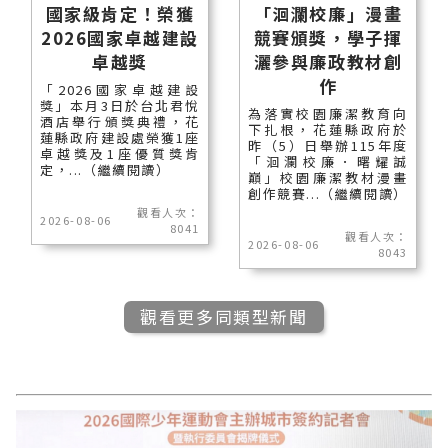
國家級肯定！榮獲
「洄瀾校廉」漫畫
2026國家卓越建設
競賽頒獎，學子揮
卓越獎
灑參與廉政教材創
作
「2026國家卓越建設
獎」本月3日於台北君悅
為落實校園廉潔教育向
酒店舉行頒獎典禮，花
下扎根，花蓮縣政府於
蓮縣政府建設處榮獲1座
昨（5）日舉辦115年度
卓越獎及1座優質獎肯
「洄瀾校廉．曙耀誠
定，...（繼續閱讀）
巔」校園廉潔教材漫畫
創作競賽...（繼續閱讀）
觀看人次：
2026-08-06
8041
觀看人次：
2026-08-06
8043
觀看更多同類型新聞