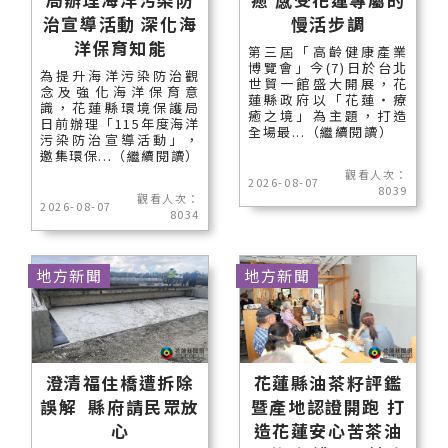
治宣導活動 深化海
慢活步調
洋保育知能
第三屆「高齡健康產業
博覽會」今(7)日於台北
為提升海洋污染防治觀
世貿一館盛大開展，花
念及強化海洋保育意
蓮縣政府以「花蓮‧療
識，花蓮縣環境保護局
癒之境」為主題，打造
日前辦理「115年度海洋
全場最...（繼續閱讀）
污染防治宣導活動」，
邀集環保...（繼續閱讀）
觀看人次：
2026-08-07
8039
觀看人次：
2026-08-07
8034
地方新聞
地方新聞
澄清福住橋遭拆除
花蓮縣油茶籽評鑑
誤解 縣府請民眾放
暨產地認證開跑 打
心
造花蓮安心苦茶油