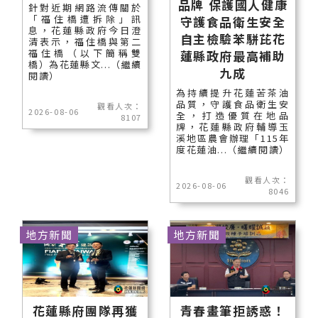
品牌 保護國人健康
針對近期網路流傳關於
「福住橋遭拆除」訊
守護食品衛生安全
息，花蓮縣政府今日澄
自主檢驗苯駢芘花
清表示，福住橋與第二
福住橋（以下簡稱雙
蓮縣政府最高補助
橋）為花蓮縣文...（繼續
九成
閱讀）
為持續提升花蓮苦茶油
品質，守護食品衛生安
觀看人次：
2026-08-06
全，打造優質在地品
8107
牌，花蓮縣政府輔導玉
溪地區農會辦理「115年
度花蓮油...（繼續閱讀）
觀看人次：
2026-08-06
8046
地方新聞
地方新聞
花蓮縣府團隊再獲
青春畫筆拒誘惑！