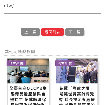
r.tw/
上一篇
返回列表
下一篇
其他同類型新聞
地方新聞
地方新聞
全臺首座OECMs生
花蓮「療癒之境」
態港見證產業與自
驚豔世貿高齡博覽
然共生 花蓮縣環保
會 縣長揭示五感療
局辦理海洋污染防
癒 感受花蓮專屬的