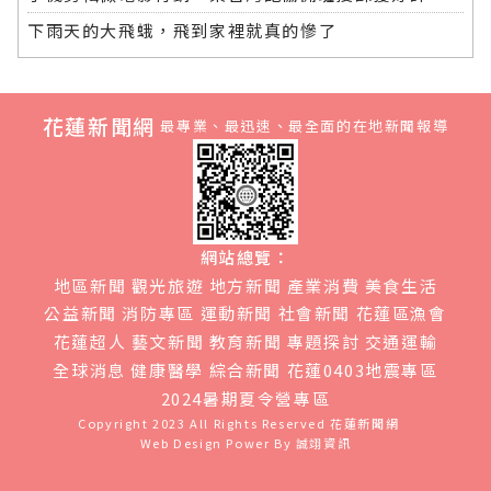
下雨天的大飛蛾，飛到家裡就真的慘了
花蓮新聞網
最專業、最迅速、最全面的在地新聞報導
網站總覽：
地區新聞
觀光旅遊
地方新聞
產業消費
美食生活
公益新聞
消防專區
運動新聞
社會新聞
花蓮區漁會
花蓮超人
藝文新聞
教育新聞
專題探討
交通運輸
全球消息
健康醫學
綜合新聞
花蓮0403地震專區
2024暑期夏令營專區
Copyright 2023 All Rights Reserved
花蓮新聞網
Web Design Power By
誠翊資訊