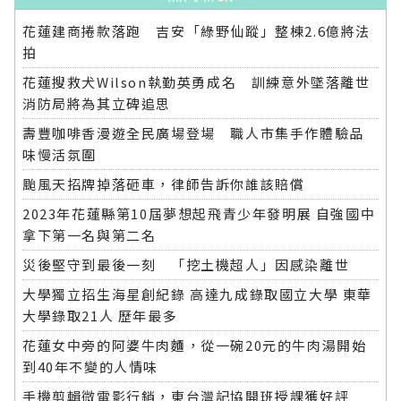
花蓮建商捲款落跑 吉安「綠野仙蹤」整棟2.6億將法
拍
花蓮搜救犬Wilson執勤英勇成名 訓練意外墜落離世
消防局將為其立碑追思
壽豐咖啡香漫遊全民廣場登場 職人市集手作體驗品
味慢活氛圍
颱風天招牌掉落砸車，律師告訴你誰該賠償
2023年花蓮縣第10屆夢想起飛青少年發明展 自強國中
拿下第一名與第二名
災後堅守到最後一刻 「挖土機超人」因感染離世
大學獨立招生海星創紀錄 高達九成錄取國立大學 東華
大學錄取21人 歷年最多
花蓮女中旁的阿婆牛肉麵，從一碗20元的牛肉湯開始
到40年不變的人情味
手機剪輯微電影行銷，東台灣記協開班授課獲好評